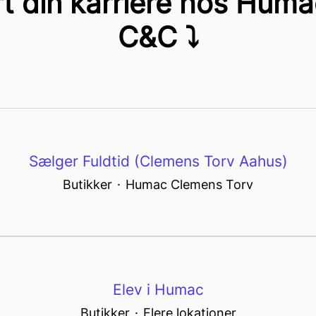
rt din karriere hos Huma
C&C ⤵
Sælger Fuldtid (Clemens Torv Aahus)
Butikker
·
Humac Clemens Torv
Elev i Humac
Butikker
·
Flere lokationer