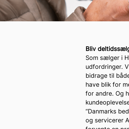
Bliv deltidssæ
Som sælger i H
udfordringer. 
bidrage til båd
have blik for 
for andre. Og 
kundeoplevelse
“Danmarks beds
og servicerer 