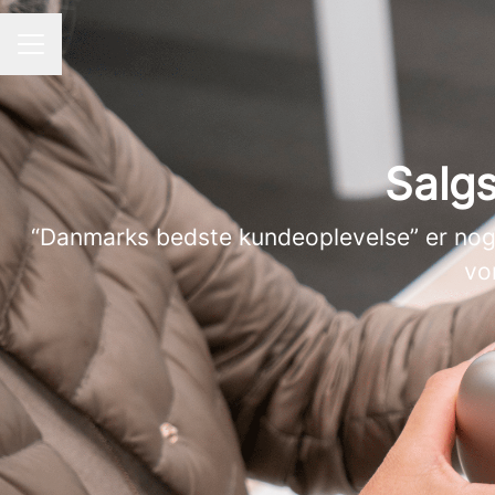
KARRIEREMENU
Salgs
“Danmarks bedste kundeoplevelse” er noget
vo