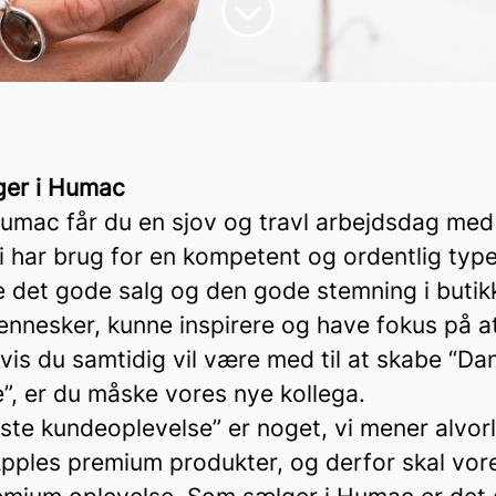
lger i Humac
umac får du en sjov og travl arbejdsdag med
Vi har brug for en kompetent og ordentlig typ
e det gode salg og den gode stemning i butik
mennesker, kunne inspirere og have fokus på 
hvis du samtidig vil være med til at skabe “D
”, er du måske vores nye kollega.
te kundeoplevelse” er noget, vi mener alvorli
Apples premium produkter, og derfor skal vo