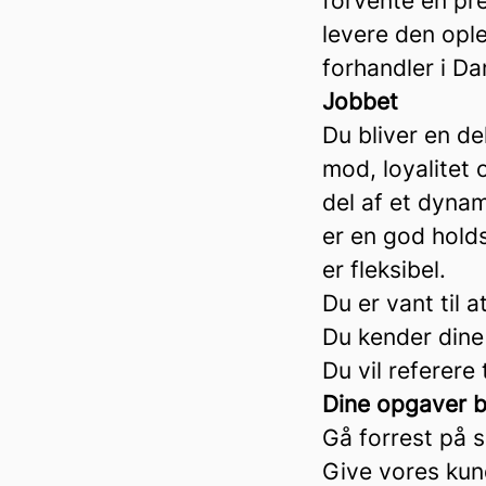
forvente en pr
levere den ople
forhandler i D
Jobbet
Du bliver en de
mod, loyalitet 
del af et dyna
er en god holds
er fleksibel.
Du er vant til
Du kender dine 
Du vil referere 
Dine opgaver bl
Gå forrest på s
Give vores kun