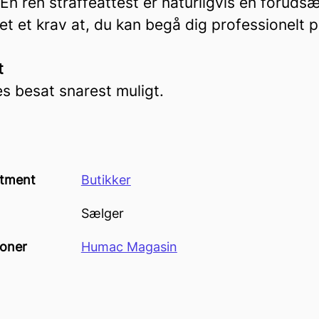
. En ren straffeattest er naturligvis en foruds
t et krav at, du kan begå dig professionelt 
t
es besat snarest muligt.
tment
Butikker
Sælger
ioner
Humac Magasin