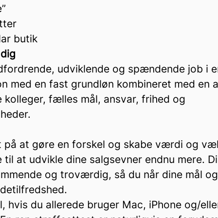
e”
tter
lar butik
 dig
 udfordrende, udviklende og spændende job i 
on med en fast grundløn kombineret med en a
 kolleger, fælles mål, ansvar, frihed og
gheder.
t på at gøre en forskel og skabe værdi og væ
il at udvikle dine salgsevner endnu mere. Di
mmende og troværdig, så du når dine mål o
detilfredshed.
l, hvis du allerede bruger Mac, iPhone og/ell