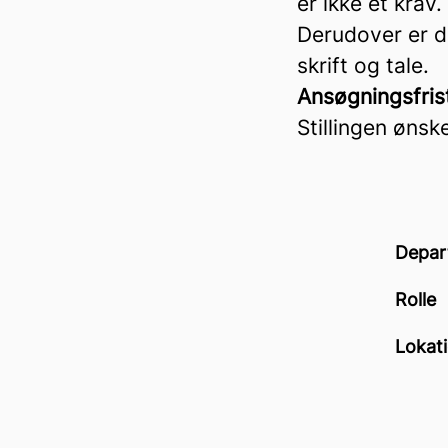
er ikke et krav
Derudover er de
skrift og tale.
Ansøgningsfris
Stillingen ønsk
Depar
Rolle
Lokat