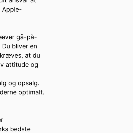
it ansvar at
e Apple-
kræver gå-på-
. Du bliver en
 kræves, at du
iv attitude og
alg og opsalg.
nderne optimalt.
er
arks bedste