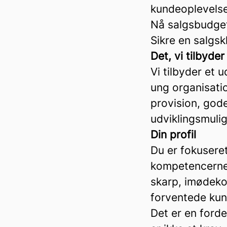
kundeoplevels
Nå salgsbudge
Sikre en salgsk
Det, vi tilbyder
Vi tilbyder et
ung organisati
provision, gode
udviklingsmuli
Din profil
Du er fokusere
kompetencerne t
skarp, imødeko
forventede kun
Det er en forde