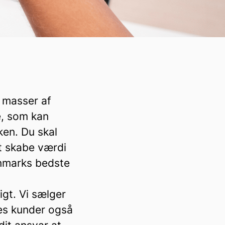
 masser af
e, som kan
ken. Du skal
at skabe værdi
anmarks bedste
gt. Vi sælger
res kunder også