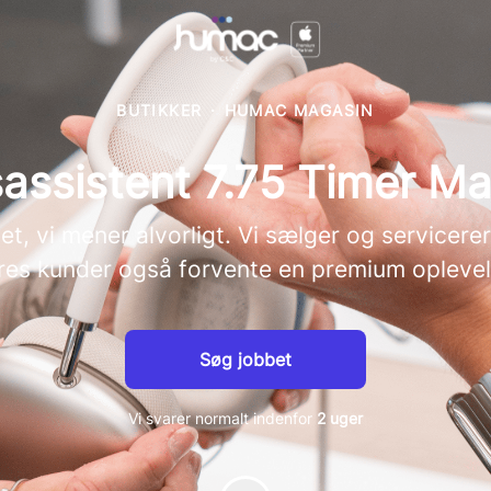
BUTIKKER
·
HUMAC MAGASIN
assistent 7.75 Timer M
, vi mener alvorligt. Vi sælger og servicere
res kunder også forvente en premium oplevel
Søg jobbet
Vi svarer normalt indenfor
2 uger