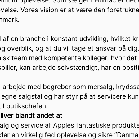
emium oplevelse. Som sælger i Humac er det d
velse. Vores vision er at være den foretrukn
anmark.
l af en branche i konstant udvikling, hvilket 
og overblik, og at du vil tage et ansvar på dig
misk team med kompetente kolleger, hvor det
piller, kan arbejde selvstændigt, har en posit
 at arbejde med begreber som mersalg, krydss
egne salgstal og har styr på at servicere ku
til butikschefen.
iver blandt andet at
alg og service af Apples fantastiske produkt
der en virkelig fed oplevelse og sikre ”Danm