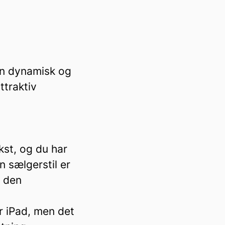
en dynamisk og
ttraktiv
kst, og du har
n sælgerstil er
g den
er iPad, men det