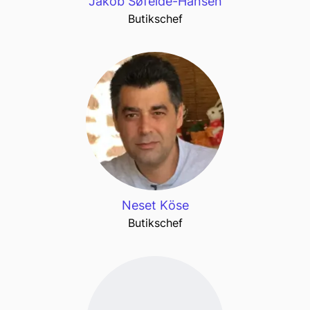
Jakob Søfelde-Hansen
Butikschef
Neset Köse
Butikschef