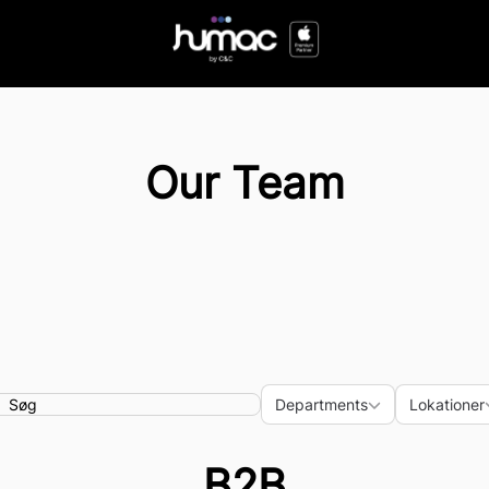
Our Team
Departments
Loka
Departments
Lokationer
earch
B2B