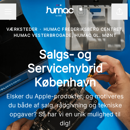
Del 
KARRIEREMENU
VÆRKSTEDER
·
HUMAC FREDERIKSBERG CENTRET,
HUMAC VESTERBROGADE, HUMAC GL. MØNT
Salgs- og
Servicehybrid
København
Elsker du Apple-produkter, og motiveres
du både af salg, rådgivning og tekniske
opgaver? Så har vi en unik mulighed til
dig!